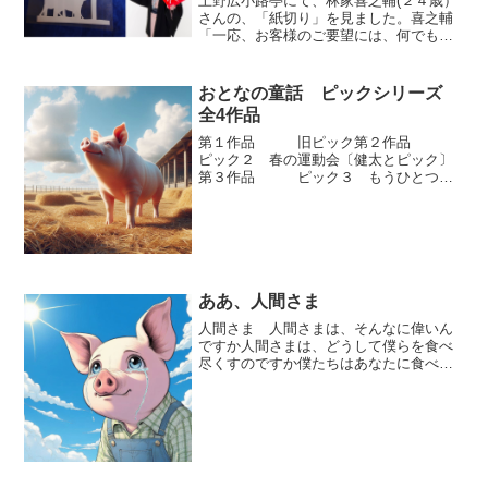
上野広小路亭にて、林家喜之輔(２４歳）
さんの、「紙切り」を見ました。喜之輔
「一応、お客様のご要望には、何でもお
答えするつもりです。 最近では、
大谷翔平とか、藤井聡太なんていうのも
結構多いです。 それと、一番困る
おとなの童話 ピックシリーズ
のは、とんでもない...
全4作品
第１作品 旧ピック第２作品
ピック２ 春の運動会〔健太とピック〕
第３作品 ピック３ もうひとつの
物語「真実」第４作品 新ピック
〔ピックとチャッピー〕ーーーーーーー
ーーーーーーーーーーーーーーーーー第
５作品 【予定】 ピ...
ああ、人間さま
人間さま 人間さまは、そんなに偉いん
ですか人間さまは、どうして僕らを食べ
尽くすのですか僕たちはあなたに食べら
れるためにこの世に、生まれてきたので
すか悲しい悲しいああ、大空を舞う鳥に
なりたい待って、あなたは鳥も食べるん
ですね何でも、何でも食べ...