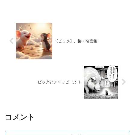
が、牧場にいるお母さんに、死ぬ前にぜ
ひ会いたい。会いに行く物語です。しか
し、この真実(ぼくが、まもなく食べられ
る運命にあること)を...
【ピック】川柳・名言集
ピックとチャッピーより
コメント