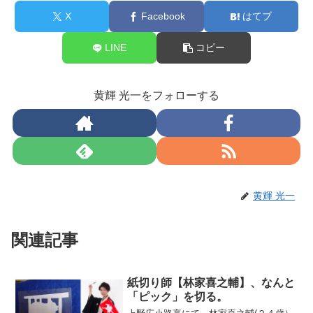
X
Facebook
はてブ
LINE
コピー
黄輝 光一をフォローする
黄輝 光一
関連記事
紙切り師【林家喜之輔】、なんと
「ピック」を切る。