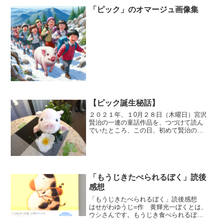
「ピック」のオマージュ画像集
【ピック誕生秘話】
２０２１年、１0月２８日（木曜日）宮沢
賢治の一連の童話作品を、つづけて読ん
でいたところ、この日、初めて賢治の
「ブランドン農学校の豚」という童話に
めぐり合いました。読んでみて、本当に
びっくりしました。主人公の豚が余りに
かわいそう、つまり豚の未...
「もうじきたべられるぼく」読後
感想
「もうじきたべられるぼく」読後感想
はせがわゆうじ=作 黄輝光一ぼくとは、
ウシさんです。もうじき食べられるぼく