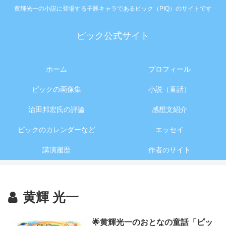
黄輝光一の小説に登場する子豚キャラであるピック（PIQ）のサイトです
ピック公式サイト
ホーム
プロフィール
ピックの画像集
小説（童話）
治田邦宏氏の評論
感想文紹介
ピックのカレンダーなど
エッセイ
講演履歴
作者のサイト
黄輝 光一
🌟黄輝光一のおとなの童話「ピッ