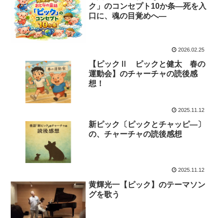
ク」のコンセプト10か条―死を入
口に、魂の目覚めへ―
2026.02.25
【ピックⅡ ピックと健太 春の
運動会】のチャーチャの読後感
想！
2025.11.12
新ピック〔ピックとチャッピ―〕
の、チャーチャの読後感想
2025.11.12
黄輝光一【ピック】のテーマソン
グを歌う